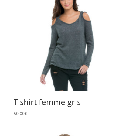
T shirt femme gris
50,00
€