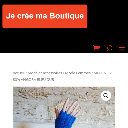
Accueil
/
Mode et accessoires
/
Mode Femmes
/ MITAINES
80% ANGORA BLEU DUR