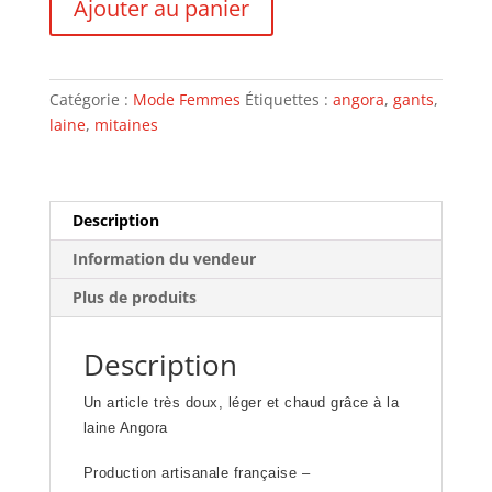
Ajouter au panier
de
MITAINES
80%
ANGORA
Catégorie :
Mode Femmes
Étiquettes :
angora
,
gants
,
BLEU
laine
,
mitaines
DUR
Description
Information du vendeur
Plus de produits
Description
Un article très doux, léger et chaud grâce à la
laine Angora
Production artisanale française –