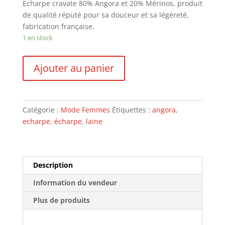
Echarpe cravate 80% Angora et 20% Mérinos, produit
de qualité réputé pour sa douceur et sa légèreté,
fabrication française.
1 en stock
quantité
Ajouter au panier
de
ECHARPE
CRAVATE
80%
Catégorie :
Mode Femmes
Étiquettes :
angora
,
MARRON
echarpe
,
écharpe
,
laine
FONCE
Description
Information du vendeur
Plus de produits