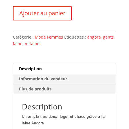
quantité
Ajouter au panier
de
MITAINES
80%
ANGORA
Catégorie :
Mode Femmes
Étiquettes :
angora
,
gants
,
ROUGE
laine
,
mitaines
CHINE
Description
Information du vendeur
Plus de produits
Description
Un article très doux, léger et chaud grâce à la
laine Angora