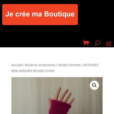
Accueil
/
Mode et accessoires
/
Mode Femmes
/ MITAINES
80% ANGORA ROUGE CHINE